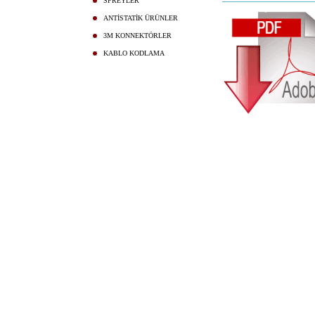
SPREYLER
ANTİSTATİK ÜRÜNLER
3M KONNEKTÖRLER
KABLO KODLAMA