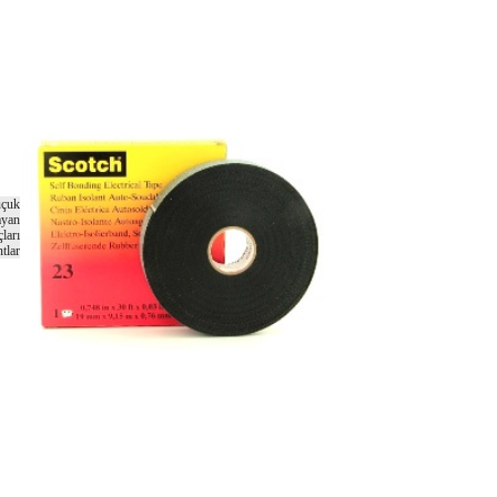
uçuk
ayan
ları
tlar