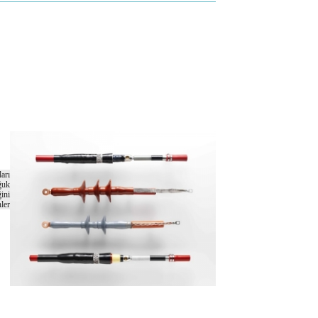
ları
ğuk
ğini
nler