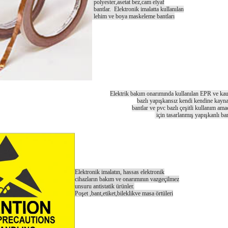
polyester,asetat bez,cam elyaf
bantlar. Elektronik imalatta kullanılan
lehim ve boya
maskeleme bantları
Elektrik bakım onarımında kullanılan EPR ve ka
bazlı yapışkansız kendi kendine kayn
bantlar ve pvc bazlı çeşitli kullanım amaç
için tasarlanmış yapışkanlı ban
Elektronik imalatın, hassas elektronik
cihazların
bakım ve onarımının vazgeçilmez
unsuru antistatik ürünler.
Poşet ,bant,etiket,bileklikve masa örtüleri