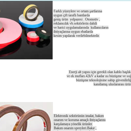
Farklı yüzeylere ve ortam şartlarına
uygun çift taraflı bantlarda
geniş ürün yelpazesi . Otomotiv ,
reklamcılık vb.sektörlerin dahili
ve harici uygulamalarında kullanıcıların
ihtiyaçlarına uygun ebatlarda
kesim yapılarak verilebilmektedir.
BOW TAPE BOW BANT BOW
Enerji alt yapısı için gerekli olan kablo başlık
ve ek mufları.
42kV a kadar ısı büzüşme ve so
büzüşme teknolojisine
sahip güvenilirli
kanıtlamış uluslararası ürü
Elektronik sektörünün imalat, bakım
onarım ve koruma
amaçlı ihtiyaçlarını
karşılamaya yönelik ürünler.
Bakım onarım spreyleri.Bakır ,