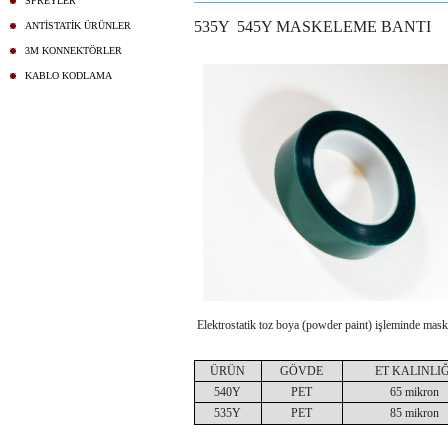
SPREYLER
535Y 545Y MASKELEME BANTI
ANTİSTATİK ÜRÜNLER
3M KONNEKTÖRLER
KABLO KODLAMA
Elektrostatik toz boya (powder paint) işleminde maske
ÜRÜN
GÖVDE
ET KALINLIĞ
540Y
PET
65 mikron
535Y
PET
85 mikron