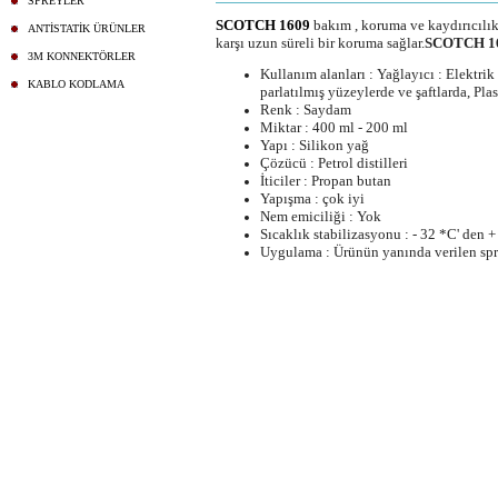
SPREYLER
SCOTCH 1609
bakım , koruma ve kaydırıcılık 
ANTİSTATİK ÜRÜNLER
karşı uzun süreli bir koruma sağlar.
SCOTCH 1
3M KONNEKTÖRLER
Kullanım alanları : Yağlayıcı : Elektrik
KABLO KODLAMA
parlatılmış yüzeylerde ve şaftlarda, Pla
Renk : Saydam
Miktar : 400 ml - 200 ml
Yapı : Silikon yağ
Çözücü : Petrol distilleri
İticiler : Propan butan
Yapışma : çok iyi
Nem emiciliği : Yok
Sıcaklık stabilizasyonu : - 32 *C' den 
Uygulama : Ürünün yanında verilen spre