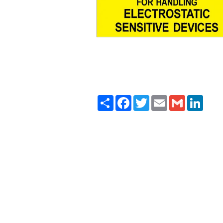
Scotch23 Scotch 23 Scotch 3M kablo ek ekleri eki soğ
aluminyum maskeleme yüksek ısı cam elyaf polyester r
Paylaş
Facebook
Twitter
Email
Gmail
LinkedI